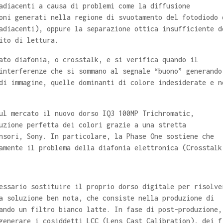
adiacenti a causa di problemi come la diffusione
oni generati nella regione di svuotamento del fotodiodo 
adiacenti), oppure la separazione ottica insufficiente d
ito di lettura.
ato diafonia, o crosstalk, e si verifica quando il
interferenze che si sommano al segnale “buono” generando
di immagine, quelle dominanti di colore indesiderate e n
ul mercato il nuovo dorso IQ3 100MP Trichromatic,
uzione perfetta dei colori grazie a una stretta
nsori, Sony. In particolare, la Phase One sostiene che
amente il problema della diafonia elettronica (Crosstalk
essario sostituire il proprio dorso digitale per risolve
a soluzione ben nota, che consiste nella produzione di
ando un filtro bianco latte. In fase di post-produzione,
generare i cosiddetti LCC (Lens Cast Calibration), dei f