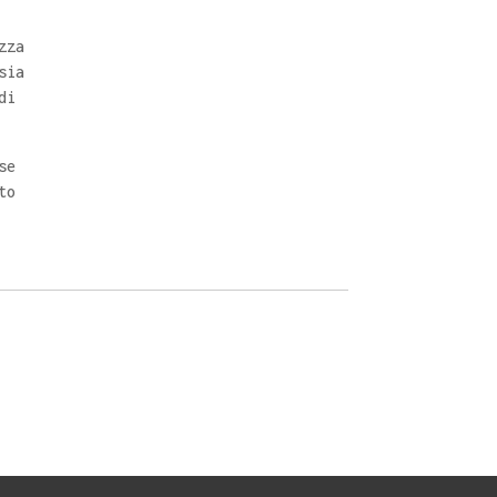
zza
sia
di
se
to