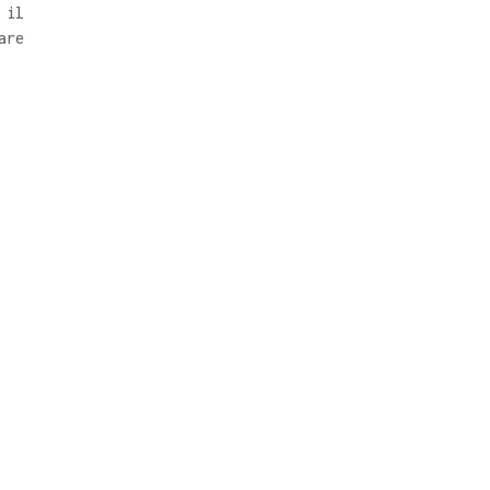
 il
are