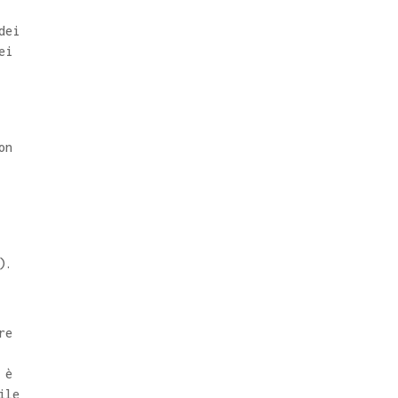
dei
ei
on
).
re
 è
ile