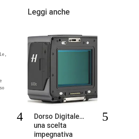
Leggi anche
le,
e
so
Dorso Digitale…
Photo Stit
una scelta
con il Ban
impegnativa
Ottico Digi