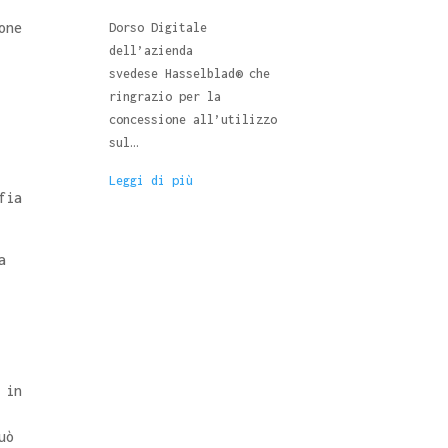
one
Dorso Digitale
Attualmente, con
dell’azienda
la difficile rep
svedese Hasselblad® che
di pellicola fot
ringrazio per la
piana, la…
concessione all’utilizzo
Leggi di più
sul…
Leggi di più
fia
a
 in
uò